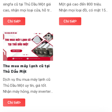
xingfa cũ tại Thủ Dầu Một giá
Một giá cao đến 800 triệu.
cao, nhận mọi loại cửa, hỗ trợ
Nhận mọi loại đồ, có mặt 15–
tháo dỡ và vận chuyển miễn
30 phút, thanh toán tiền mặt
Chi tiết
Chi tiết
phí. Hotline: 0522716716
ngay. Gọi 0522716716
Thu mua máy lạnh cũ tại
Thủ Dầu Một
Dịch vụ thu mua máy lạnh cũ
Thủ Dầu Một uy tín, giá tốt.
Nhận máy hỏng, máy inverter,
máy công nghiệp, thanh toán
Chi tiết
liền tay. XEM CHI TIẾT!