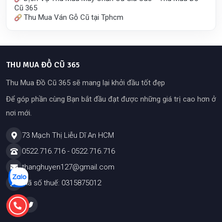
Cũ 365
Thu Mua Ván Gỗ Cũ tại Tphcm
THU MUA ĐỒ CŨ 365
Thu Mua Đồ Cũ 365 sẽ mang lại khởi đầu tốt đẹp
Để góp phần cùng Bạn bắt đầu đạt được những giá trị cao hơn ở
nơi mới.
73 Mạch Thị Liễu Dĩ An HCM
0522.716.716
-
0522.716.716
thanghuyen127@gmail.com
Mã số thuế: 0315875012